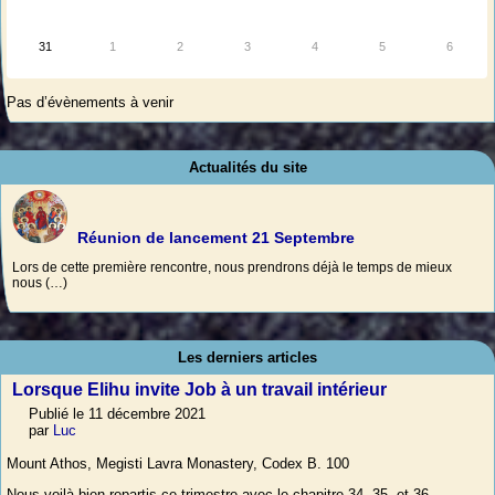
31
1
2
3
4
5
6
Pas d’évènements à venir
Actualités du site
Réunion de lancement 21 Septembre
Lors de cette première rencontre, nous prendrons déjà le temps de mieux
nous (…)
Les derniers articles
Lorsque Elihu invite Job à un travail intérieur
Publié le 11 décembre 2021
par
Luc
Mount Athos, Megisti Lavra Monastery, Codex B. 100
Nous voilà bien repartis ce trimestre avec le chapitre 34, 35, et 36