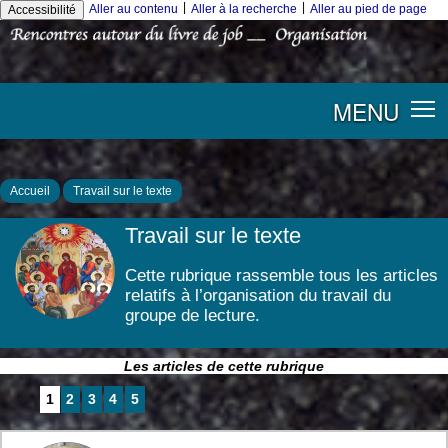
|
|
Aller au contenu
Aller à la recherche
Aller au pied de page
Accessibilité
MENU
Accueil
Travail sur le texte
Travail sur le texte
Cette rubrique rassemble tous les articles
relatifs à l’organisation du travail du
groupe de lecture.
Les articles de cette rubrique
1
2
3
4
5