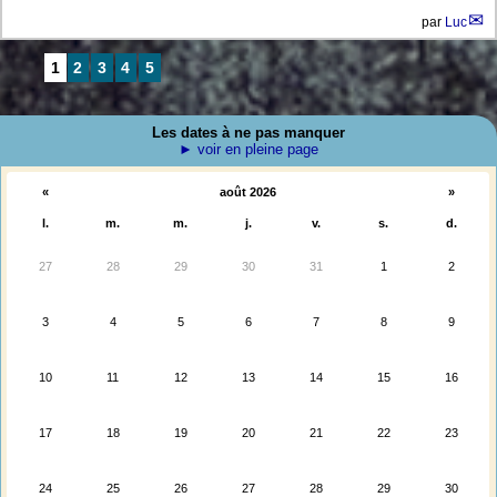
par
Luc
1
2
3
4
5
Les dates à ne pas manquer
► voir en pleine page
«
août 2026
»
l.
m.
m.
j.
v.
s.
d.
27
28
29
30
31
1
2
3
4
5
6
7
8
9
10
11
12
13
14
15
16
17
18
19
20
21
22
23
24
25
26
27
28
29
30