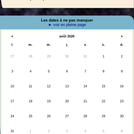
Les dates à ne pas manquer
► voir en pleine page
«
août 2026
»
l.
m.
m.
j.
v.
s.
d.
27
28
29
30
31
1
2
3
4
5
6
7
8
9
10
11
12
13
14
15
16
17
18
19
20
21
22
23
24
25
26
27
28
29
30
31
1
2
3
4
5
6