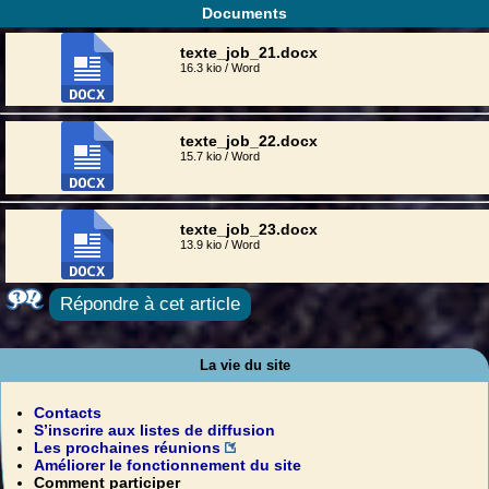
Documents
texte_job_21.docx
16.3 kio / Word
texte_job_22.docx
15.7 kio / Word
texte_job_23.docx
13.9 kio / Word
Répondre à cet article
La vie du site
Contacts
S’inscrire aux listes de diffusion
Les prochaines réunions
Améliorer le fonctionnement du site
Comment participer