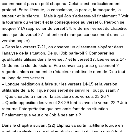
commencent pas un petit chapeau. Celui-ci est particulièrement
profond. Entre l’écoute, la consolation, la parole, la moquerie, la
stupeur et le silence... Mais à qui Job s’adresse-t-il finalement ? Voir
la tournure du verset 4 et la conséquence au verset 6. Peut-on se
moquer ? (A rapprocher du verset 34, le dernier verset du chapitre,
ainsi que du verset 27 - attention il manque curieusement dans la
version papier).
–
Dans les versets 7-21, on observe un glissement s’opérer dans
l’analyse de la situation. De qui Job parle-t-il ? Comparer les
qualificatifs utilisés dans le verset 7 et le verset 17. Les versets 14-
15 donne la clef de lecture. Peu convaincu par se glissement ?
regardez alors comment le rédacteur mobilise le nom de Dieu tout
au long de ces versets.
–
Longue méditation à faire sur les versets 14-15 et la version
utilitariste de la foi ! que nous sert-il de servir le Tout puissant ?
–
Que cherche à montrer la structure des versets 23-26 ?
–
Quelle opposition les verset 28-29 font-ils avec le verset 22 ? Job
retourne l’interprétation que ses amis font de sa situation.
Finalement que veut dire Job à ses amis ?
Dans le chapitre suivant (22) Eliphaz va sortir l’artillerie lourde en
rendant explicite ce qui était implicite dans le dialogue précédent