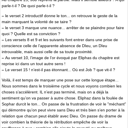
parle-t-il ? De quoi parle-t-il ?
–
le verset 2 introductif donne le ton... on retrouve le geste de la
main marquant la volonté de se taire ?
–
le verset 3 marque une nuance... arrêter de se plaindre pour faire
quoi ? Quelle est sa conviction ?
–
Les versets 8 et 9 et les suivants font entrer dans une prise de
conscience celle de l’apparente absence de DIeu, un DIeu
introuvable, mais aussi celle de sa toute proximité.
–
Au verset 10, l’image de l’or évoqué par Eliphas du chapitre est
reprise ici dans un tout autre sens !
–
Le verset 15 ! n’est-il pas étonnant... Où est Job ? que vit-il ?
Voilà, il est temps de marquer une pose sur cette longue étape...
Nous sommes dans le troisième cycle et nous voyons combien les
choses s’accélèrent. IL n’est pas terminé, mais on a déjà la
sentiment qu’on va passer à autre chose. Eliphaz dans la foulée de
Sophar durcit le ton... On passe de la frustration de voir le "méchant"
qui démontre qu’on peut vivre sans Dieu et trés bien s’en porter à la
relation que chacun peut établir avec Dieu. On passe du drame de
voir combien la théorie de la rétribution empêche de voir la
souffrance à nue ; combien elle ajoute la cruauté au malheur,