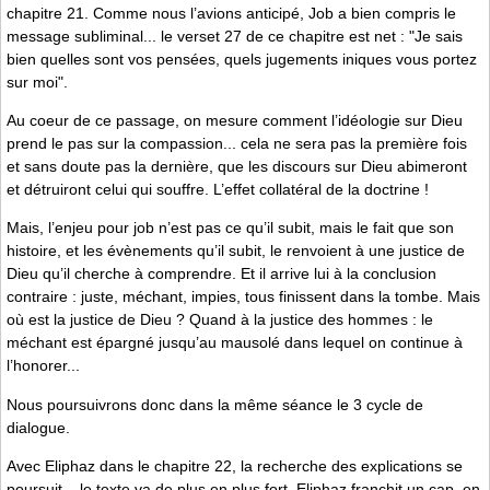
chapitre 21. Comme nous l’avions anticipé, Job a bien compris le
message subliminal... le verset 27 de ce chapitre est net : "Je sais
bien quelles sont vos pensées, quels jugements iniques vous portez
sur moi".
Au coeur de ce passage, on mesure comment l’idéologie sur Dieu
prend le pas sur la compassion... cela ne sera pas la première fois
et sans doute pas la dernière, que les discours sur Dieu abimeront
et détruiront celui qui souffre. L’effet collatéral de la doctrine !
Mais, l’enjeu pour job n’est pas ce qu’il subit, mais le fait que son
histoire, et les évènements qu’il subit, le renvoient à une justice de
Dieu qu’il cherche à comprendre. Et il arrive lui à la conclusion
contraire : juste, méchant, impies, tous finissent dans la tombe. Mais
où est la justice de Dieu ? Quand à la justice des hommes : le
méchant est épargné jusqu’au mausolé dans lequel on continue à
l’honorer...
Nous poursuivrons donc dans la même séance le 3 cycle de
dialogue.
Avec Eliphaz dans le chapitre 22, la recherche des explications se
poursuit... le texte va de plus en plus fort. Eliphaz franchit un cap, en