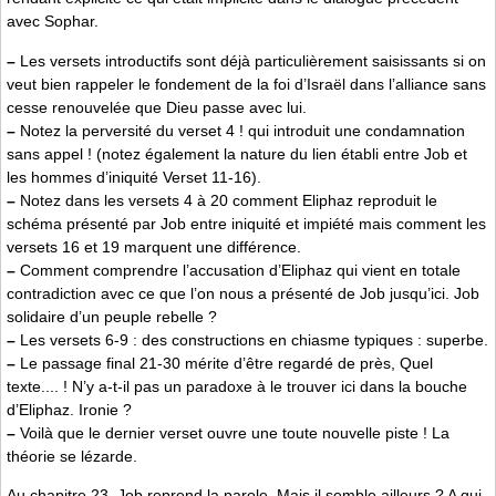
avec Sophar.
–
Les versets introductifs sont déjà particulièrement saisissants si on
veut bien rappeler le fondement de la foi d’Israël dans l’alliance sans
cesse renouvelée que Dieu passe avec lui.
–
Notez la perversité du verset 4 ! qui introduit une condamnation
sans appel ! (notez également la nature du lien établi entre Job et
les hommes d’iniquité Verset 11-16).
–
Notez dans les versets 4 à 20 comment Eliphaz reproduit le
schéma présenté par Job entre iniquité et impiété mais comment les
versets 16 et 19 marquent une différence.
–
Comment comprendre l’accusation d’Eliphaz qui vient en totale
contradiction avec ce que l’on nous a présenté de Job jusqu’ici. Job
solidaire d’un peuple rebelle ?
–
Les versets 6-9 : des constructions en chiasme typiques : superbe.
–
Le passage final 21-30 mérite d’être regardé de près, Quel
texte.... ! N’y a-t-il pas un paradoxe à le trouver ici dans la bouche
d’Eliphaz. Ironie ?
–
Voilà que le dernier verset ouvre une toute nouvelle piste ! La
théorie se lézarde.
Au chapitre 23, Job reprend la parole. Mais il semble ailleurs ? A qui