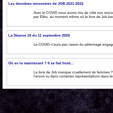
Les dernières rencontres de JOB 2021-2022
Avec le COVID nous avons mis de côté nos renco
par Elihu, au moment même où le livre de Job bas
La Séance 16 du 11 septembre 2020
Le COVID n’aura pas raison du pèlerinage engagé
Où es tu maintenant ? Il se fait froid...
Le livre de Job manque cruellement de femmes ? 
l’avons vu dans certaines représentations dans les