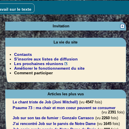
vail sur le texte
Invitation
La vie du site
Contacts
S’inscrire aux listes de diffusion
Les prochaines réunions
Améliorer le fonctionnement du site
Comment participer
Articles les plus vus
Le chant triste de Job (Joni Mitchell)
(vu
4547
fois)
Psaume 73 : ma chair et mon coeur peuvent se consumer
(vu
2391
fois)
Job sur son tas de fumier : Gonzalo Carrasco
(vu
2260
fois)
J’ai rencontré Job sur le parvis de Notre Dame
(vu
1645
fois)